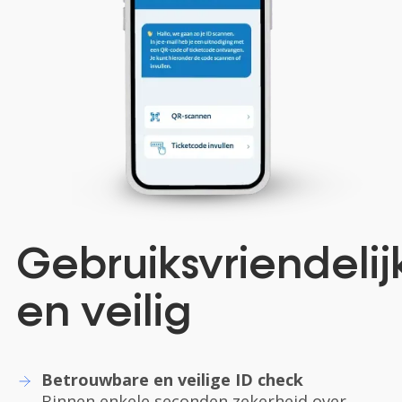
Gebruiksvriendelij
en veilig
Betrouwbare en veilige ID check
Binnen enkele seconden zekerheid over