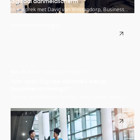
digitaal aanmeldscherm
In gesprek met David van Westendorp, Business
Development Manager bij BPI Services
May 29, 2026
min read
by Jasper Peterse
Wat doet digitale identiteit met je
bezoekersontvangst?
Lezing op Vakbeurs Facilitair, door Jasper Peterse,
Sales Director BPI Services. Meld je aan en ontdek
wat digitale ID betekent voor jouw
toegangsmanagement.