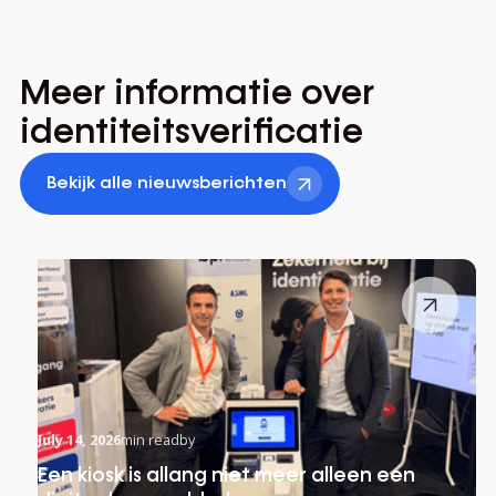
Meer
informatie
over
identiteitsverificatie
Bekijk alle nieuwsberichten
July 14, 2026
min read
by
Een kiosk is allang niet meer alleen een