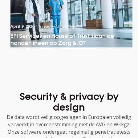
April 9, 2026
min read
by Chris Meijer
BPI Services en House of Trust slaan de
handen ineen op Zorg & ICT
Security
&
privacy
by
design
De data wordt veilig opgeslagen in Europa en volledig
verwerkt in overeenstemming met de AVG en Wkkgz.
Onze software ondergaat regelmatig penetratietests