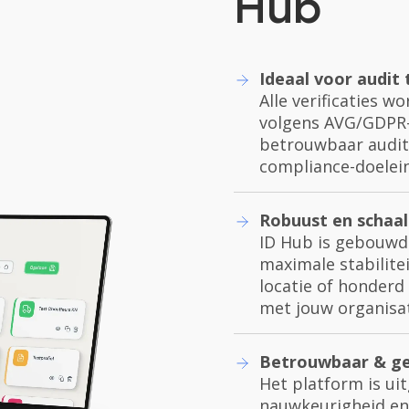
Hub
Ideaal voor audit t
Alle verificaties 
volgens AVG/GDPR-s
betrouwbaar auditt
compliance-doelei
Robuust en schaa
ID Hub is gebouwd
maximale stabilitei
locatie of honderd
met jouw organisa
Betrouwbaar & ge
Het platform is ui
nauwkeurigheid en