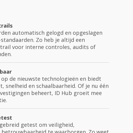
rails
worden automatisch gelogd en opgeslagen
tandaarden. Zo heb je altijd een
rail voor interne controles, audits of
nden.
lbaar
 op de nieuwste technologieën en biedt
t, snelheid en schaalbaarheid. Of je nu één
 vestigingen beheert, ID Hub groeit mee
tie.
test
tgebreid getest om veiligheid,
 betrouwbaarheid te waarborgen. Zo weet