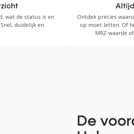
rzicht
Altij
d, wat de status is en
Ontdek precies waarom
Snel, duidelijk en
op moet letten. Of h
MRZ-waarde of
De voor