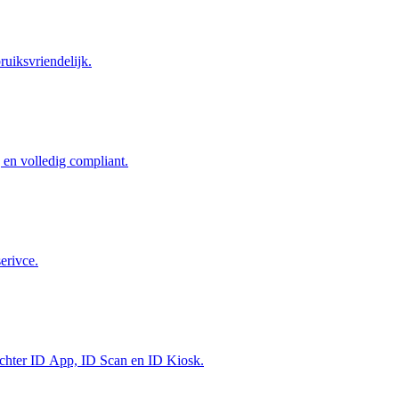
uiksvriendelijk.
g en volledig compliant.
erivce.
m achter ID App, ID Scan en ID Kiosk.