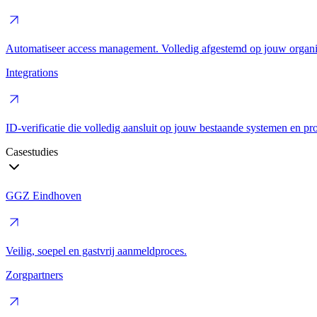
Automatiseer access management. Volledig afgestemd op jouw organis
Integrations
ID-verificatie die volledig aansluit op jouw bestaande systemen en pr
Casestudies
GGZ Eindhoven
Veilig, soepel en gastvrij aanmeldproces.
Zorgpartners