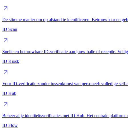
De slimme manier om op afstand te identificeren. Betrouwbaar en gebr
ID Scan
Snelle en betrouwbare ID-verificatie aan jouw balie of receptie. Veili
ID Kiosk
Voor ID-verificatie zonder tussenkomst van personeel: volledige self-s
ID Hub
Beheer al je identiteitsverificaties met ID Hub. Het centrale platfor
ID Flow